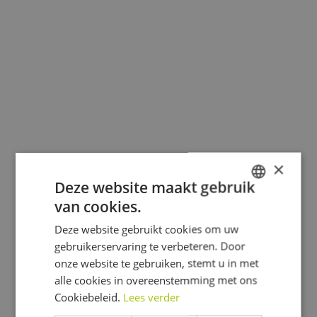
inspirerende marketingcampagnes die onze
bouwsystemen op een eigentijdse manier in de kijker
zetten.
×
Deze website maakt gebruik
van cookies.
Klaar voor de start van je
DUTCH
volgende project
?
Deze website gebruikt cookies om uw
FRENCH
gebruikerservaring te verbeteren. Door
ENGLISH
onze website te gebruiken, stemt u in met
alle cookies in overeenstemming met ons
Offerte aanvragen
Cookiebeleid.
Lees verder