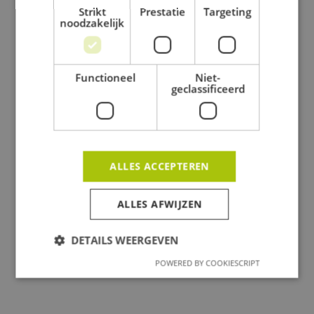
Strikt
Prestatie
Targeting
noodzakelijk
Functioneel
Niet-
geclassificeerd
Experts in snel, duurzaam en efficiënt
prefab bouwen.
ALLES ACCEPTEREN
+32(0)16 84 66 50
ALLES AFWIJZEN
INFO@SYMOBO.BE
KUTSEGEMSTRAAT 12,
DETAILS WEERGEVEN
1910 KAMPENHOUT
POWERED BY COOKIESCRIPT