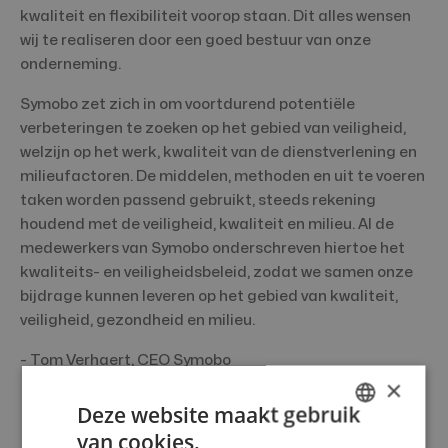
kwaliteit en flexibiliteit voorop staan. Dit alles wensen
wij te realiseren door een goed bestuur van onze
onderneming.
Symobo zet zich in om voortdurend potentiële
verbeteringen te zoeken op het gebied van veiligheid,
welzijn op het werk, kwaliteit van de dienstverlening en
milieufactoren. De middelen, methoden en uit te voeren
taken worden passend gebruikt, steeds rekening
houdend met de veiligheid, kwaliteit en milieu. Al de
medewerkers van Symobo onderschreven hiertoe het
kwaliteits- en veiligheidsbeleid, zodat we samen onze
bijdrage kunnen leveren op het gebied van kwaliteit,
veiligheid, gezondheid en milieu.
- Tom Verhaert, CEO Symobo
×
Deze website maakt gebruik
van cookies.
DUTCH