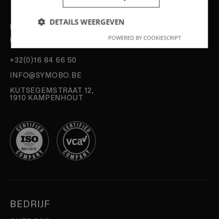
DETAILS WEERGEVEN
Experts in snel, duurzaam en efficiënt
POWERED BY COOKIESCRIPT
prefab bouwen.
+32(0)16 84 66 50
INFO@SYMOBO.BE
KUTSEGEMSTRAAT 12,
1910 KAMPENHOUT
BEDRIJF