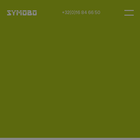
+32(0)16 84 66 50
Beleidsverklaring m.b.t.
Kwaliteit, Veiligheid, Milieu
en Gezondheid
Het bedrijf Symobo voert een beleid dat de
reglementaire en wettelijke vereisten
naleeft, en dit voor zowel voor kwaliteit, veiligheid,
gezondheid en milieu.