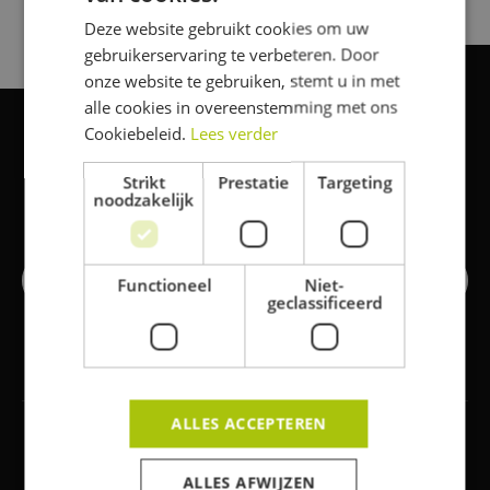
Deze website gebruikt cookies om uw
FRENCH
gebruikerservaring te verbeteren. Door
ENGLISH
onze website te gebruiken, stemt u in met
alle cookies in overeenstemming met ons
Cookiebeleid.
Lees verder
Klaar voor de start van je
Strikt
Prestatie
Targeting
volgende project
?
noodzakelijk
Offerte aanvragen
Functioneel
Niet-
geclassificeerd
ALLES ACCEPTEREN
ALLES AFWIJZEN