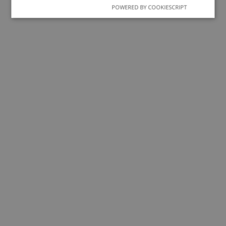
POWERED BY COOKIESCRIPT
Yavne vzw - Antwerpen
GBS "De Vierklaver" - Gavere