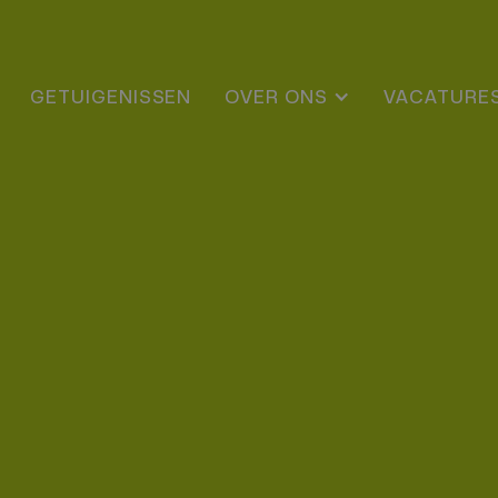
GETUIGENISSEN
OVER ONS
VACATURE
e module 28m² – Meteen