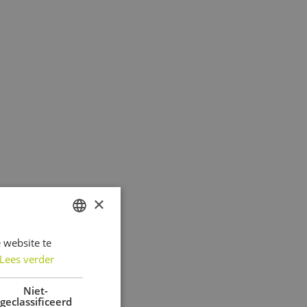
×
 website te
DUTCH
Lees verder
FRENCH
ENGLISH
Niet-
geclassificeerd