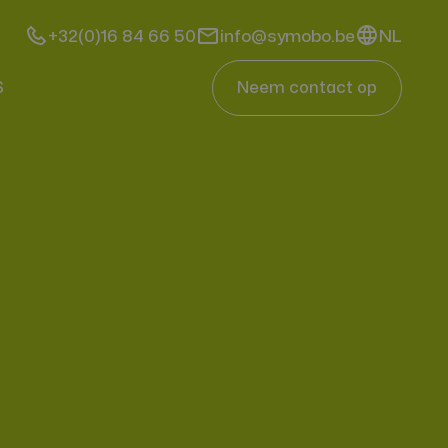
+32(0)16 84 66 50
info@symobo.be
NL
S
Neem contact op
Reserveer deze module