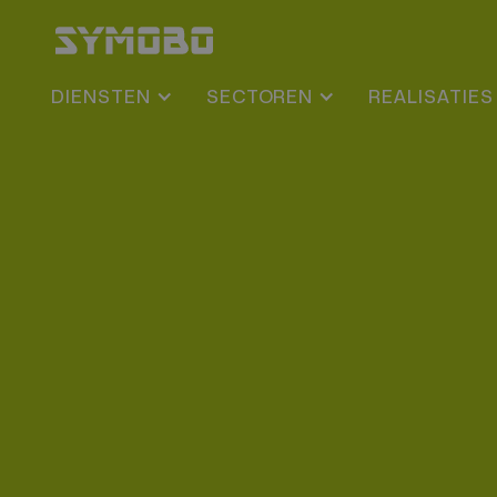
DIENSTEN
SECTOREN
REALISATIES
HERGEBRUIK
Te Koop: Polyvalent
beschikbaar!
Polyvalente module 28 m² - 7 x 4 m