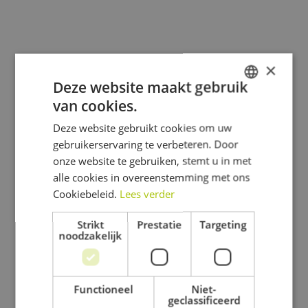
Billing address same as shipping
×
Items in Order
Deze website maakt gebruik
van cookies.
DUTCH
Deze website gebruikt cookies om uw
FRENCH
Quantity: 
1
gebruikerservaring te verbeteren. Door
:
ENGLISH
onze website te gebruiken, stemt u in met
$ 0.00 USD
alle cookies in overeenstemming met ons
Cookiebeleid.
Lees verder
Strikt
Prestatie
Targeting
noodzakelijk
Order Summary
Functioneel
Niet-
Subtotal
geclassificeerd